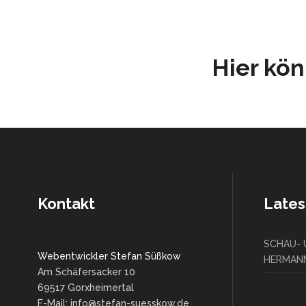
Hier kön
Kontakt
Lates
SCHAU-
Webentwickler Stefan Süßkow
HERMANN
Am Schäfersacker 10
69517 Gorxheimertal
E-Mail: info@stefan-suesskow.de